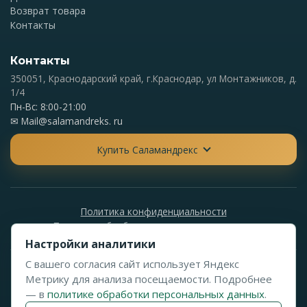
Возврат товара
Контакты
Контакты
350051, Краснодарский край, г.Краснодар, ул Монтажников, д.
1/4
Пн-Вс: 8:00-21:00
✉
Mail@salamandreks. ru
Купить Саламандрекс
Политика конфиденциальности
Политика обработки персональных данных
Настройки аналитики
С вашего согласия сайт использует Яндекс
© 2024-2026 Саламандрекс. Все права защищены. Данный
Метрику для анализа посещаемости. Подробнее
сайт носит информационный характер и не является
— в
политике обработки персональных данных
.
публичной офертой.