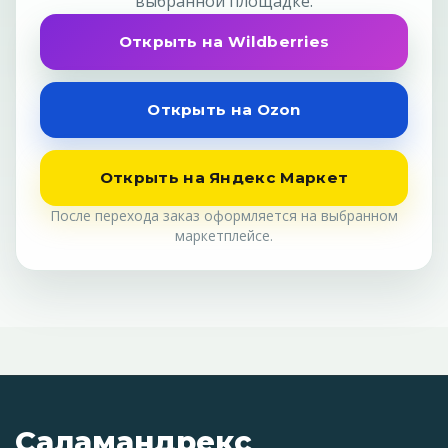
выбранной площадке.
Открыть на Wildberries
Открыть на Ozon
Открыть на Яндекс Маркет
После перехода заказ оформляется на выбранном
маркетплейсе.
Саламандрекс